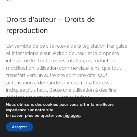
Droits d’auteur – Droits de
reproduction
L’ensemble de ce site relève de la législation française
et internationale sur le droit d’auteur et la propriété
intellectuelle. Toute représentation, reproduction,
modification, utilisation commerciale, ainsi que tout
transfert vers un autre site sont interdits, sauf
autorisation à demander par courrier à l’adresse
indiquée plus haut. Seule une utilisation à des fins
strictement personnelle est autorisée.
Nous utilisons des cookies pour vous offrir la meilleure
expérience sur notre site.
En savoir plus ou ajuster vos
réglages
.
PLAN DU SITE
-
MENTIONS LÉGALES
Accepter